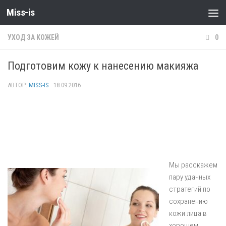
Miss-is
УХОД ЗА КОЖЕЙ
0
Подготовим кожу к нанесению макияжа
АВТОР:
MISS-IS
·
18.09.2016
Мы расскажем
пару удачных
стратегий по
сохранению
кожи лица в
хорошем