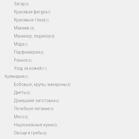
Загар
(0)
Красивая фигура
(1)
Красивые глаза
(1)
Макияж
(18)
Маникюр, педикюр
(8)
Мода
(1)
Парфюмерия
(0)
Разное
(0)
Уход за кожей
(11)
Кулинария
(1)
Бобовые, крупы, макароны
(0)
Диеты
(0)
Домашние заготовки
(0)
Лечебное питание
(0)
Мясо
(0)
Национальные кухни
(0)
Овощи и грибы
(0)