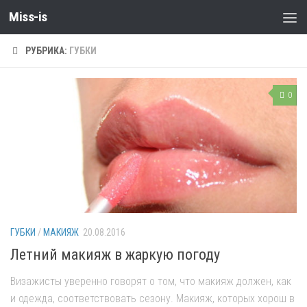
Miss-is
РУБРИКА:
ГУБКИ
0
ГУБКИ
/
МАКИЯЖ
20.08.2016
Летний макияж в жаркую погоду
Визажисты уверенно говорят о том, что макияж должен, как
и одежда, соответствовать сезону. Макияж, которых хорош в