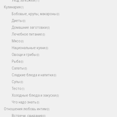
Уход за кожей
(11)
Кулинария
(1)
Бобовые, крупы, макароны
(0)
Диеты
(0)
Домашние заготовки
(0)
Лечебное питание
(0)
Мясо
(0)
Национальные кухни
(0)
Овощи и грибы
(0)
Рыба
(0)
Салаты
(0)
Сладкие блюда и напитки
(0)
Супы
(0)
Тесто
(1)
Холодные блюда и закуски
(0)
Что надо знать
(0)
Отношения любовь интим
(0)
Встречи, свидания
(0)