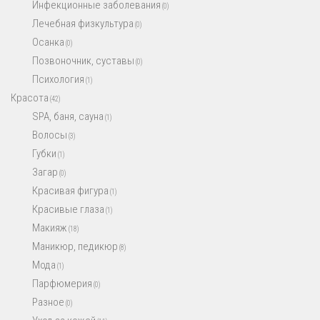
Инфекционные заболевания
(0)
Лечебная физкультура
(0)
Осанка
(0)
Позвоночник, суставы
(0)
Психология
(1)
Красота
(42)
SPA, баня, сауна
(1)
Волосы
(3)
Губки
(1)
Загар
(0)
Красивая фигура
(1)
Красивые глаза
(1)
Макияж
(18)
Маникюр, педикюр
(8)
Мода
(1)
Парфюмерия
(0)
Разное
(0)