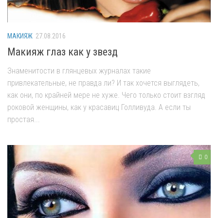
МАКИЯЖ
27.08.2016
Макияж глаз как у звезд
Знаменитости в глянцевых журналах такие
привлекательные, не правда ли? И так хочется выглядеть,
как они, по крайней мере не хуже. Чего только стоит взгляд
роковой женщины, как у красавиц Голливуда. А если ты
простая...
0