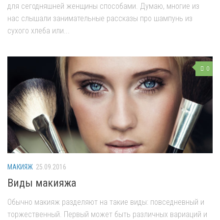
для сегодняшней женщины способами. Думаю, многие из
нас слышали занимательные рассказы про шампунь из
сухого хлеба или...
0
МАКИЯЖ
25.09.2016
Виды макияжа
Обычно макияж разделяют на такие виды: повседневный и
торжественный. Первый может быть различных вариаций и