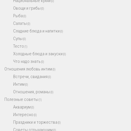
Национальные кухни
(0)
Овощи и грибы
(0)
Рыба
(0)
Салаты
(0)
Сладкие блюда и напитки
(0)
Супы
(0)
Тесто
(1)
Холодные блюда и закуски
(0)
Что надо знать
(0)
Отношения любовь интим
(0)
Встречи, свидания
(0)
Интим
(0)
Отношения, романы
(0)
Полезные советы
(1)
Аквариум
(0)
Интересно
(0)
Праздники и торжества
(0)
Советы отдыхающим
(0)