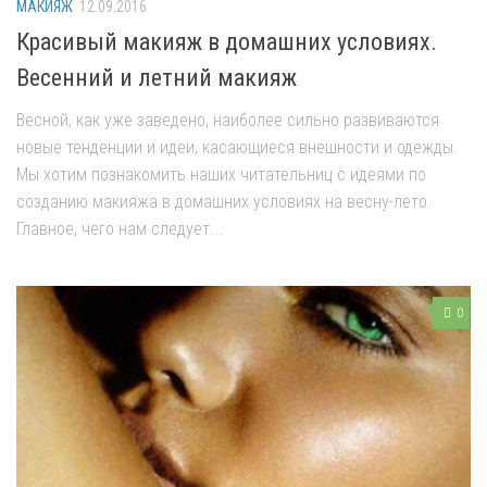
МАКИЯЖ
12.09.2016
Красивый макияж в домашних условиях.
Весенний и летний макияж
Весной, как уже заведено, наиболее сильно развиваются
новые тенденции и идеи, касающиеся внешности и одежды.
Мы хотим познакомить наших читательниц с идеями по
созданию макияжа в домашних условиях на весну-лето.
Главное, чего нам следует...
0