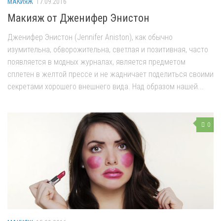
МАКИЯЖ
17.09.2016
Макияж от Дженифер Энистон
Дженифер Энистон (Jennifer Aniston), как обычно
изумительна, обворожительна, светлая и позитивная, часто
появляется в модных журналах, является предметом
сплетен в желтой прессе и не жадничает поделиться своими
секретами хорошего внешнего вида. Над образом нашей...
0