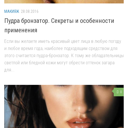
МАКИЯЖ
28.08.2016
Пудра бронзатор. Секреты и особенности
применения
Если вы желаете иметь красивый цвет лица в любую погоду
и любое время года, наиболее подходящим средством для
этого считается пудра-бронзатор. К тому же обладательницы
светлой или бледной кожи могут обрести оттенок загара
для...
0