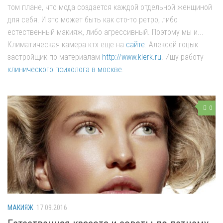
том плане, что мода создается каждой отдельной женщиной
для себя. И это может быть как сто-то ретро, либо
естественный макияж, либо агрессивный. Поэтому мы и...
Климатическая камера ктх еще на
сайте
. Алексей гоцык
застройщик по материалам
http://www.klerk.ru
. Ищу работу
клинического психолога в москве
.
0
МАКИЯЖ
17.09.2016