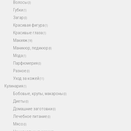
Волосы
(3)
Губки
(1)
Загар
(0)
Красивая фигура
(1)
Красивые глаза
(1)
Макияж
(18)
Маникюр, педикюр
(8)
Мода
(1)
Парфюмерия
(0)
Разное
(0)
Уход за кожей
(11)
Кулинария
(1)
Бобовые, крупы, макароны
(0)
Диеты
(0)
Домашние заготовки
(0)
Лечебное питание
(0)
Мясо
(0)