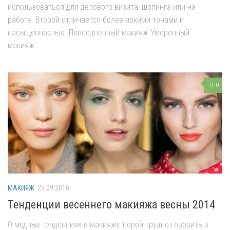
использоваться для делового визита, шопинга или на
работе. Второй отличается более яркими тонами и
насыщенностью. Повседневный макияж Умеренный
макияж...
0
МАКИЯЖ
25.09.2016
Тенденции весеннего макияжа весны 2014
О модных тенденциях в макияже порой трудно говорить в