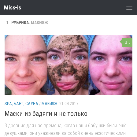
Miss-is
РУБРИКА:
МАКИЯЖ
0
SPA, БАНЯ, САУНА
/
МАКИЯЖ
21.04.2017
Маски из бадяги и не только
В древние для нас времена, когда наши бабушки были ещё
девушками, они ухаживали за собой очень экзотическими